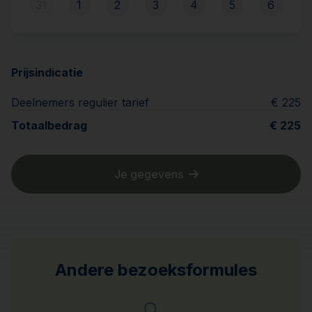
31
1
2
3
4
5
6
Prijsindicatie
Deelnemers regulier tarief
€ 225
Totaalbedrag
€ 225
Je gegevens
Andere bezoeksformules