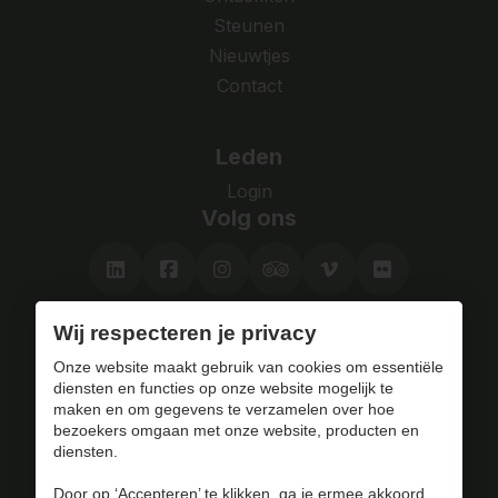
Steunen
Nieuwtjes
Contact
Leden
Login
Volg ons
Wij respecteren je privacy
Bezoek het fort
Onze website maakt gebruik van cookies om essentiële
met of zonder gids.
diensten en functies op onze website mogelijk te
maken en om gegevens te verzamelen over hoe
bezoekers omgaan met onze website, producten en
Plan je bezoek
diensten.
Door op ‘Accepteren’ te klikken, ga je ermee akkoord