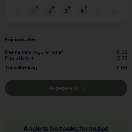
31
1
2
3
4
5
6
Prijsindicatie
Deelnemers regulier tarief
€ 60
Prijs gids(en)
€ 30
Totaalbedrag
€ 90
Je gegevens
Andere bezoeksformules