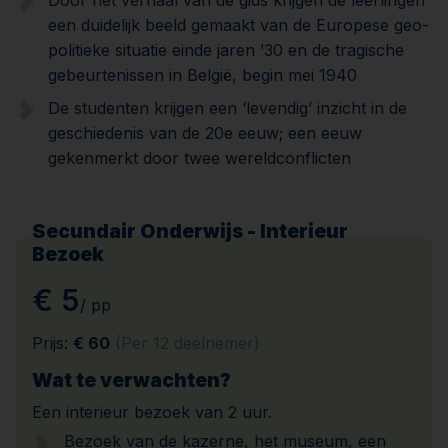
Door het verhaal van de gids krijgen de leerlingen
een duidelijk beeld gemaakt van de Europese geo-
politieke situatie einde jaren ’30 en de tragische
gebeurtenissen in België, begin mei 1940
De studenten krijgen een ‘levendig’ inzicht in de
geschiedenis van de 20e eeuw; een eeuw
gekenmerkt door twee wereldconflicten
Secundair Onderwijs - Interieur
Bezoek
€ 5
/ pp
Prijs:
€ 60
(Per 12 deelnemer)
Wat te verwachten?
Een interieur bezoek van 2 uur.
Bezoek van de kazerne, het museum, een