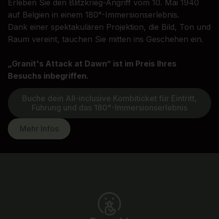
Erleben Sie den Blitzkrieg-Angriff vom 10. Mai 1940
auf Belgien in einem 180°-Immersionserlebnis.
Dank einer spektakulären Projektion, die Bild, Ton und
Raum vereint, tauchen Sie mitten ins Geschehen ein.
„Granit's Attack at Dawn“ ist im Preis Ihres
Besuchs inbegriffen.
Buche dein All-inclusive Kombiticket für Eintritt,
Führung und das 180°-Immersionserlebnis
Mehr Infos