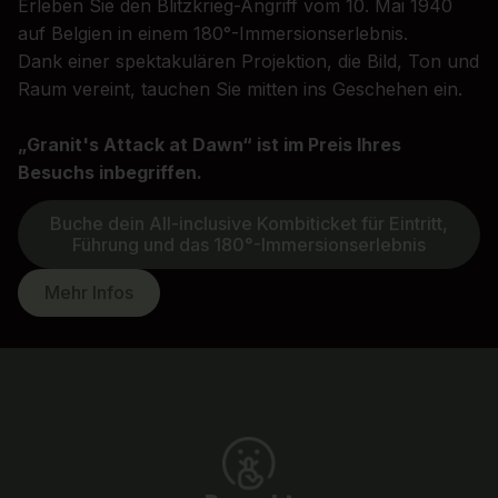
Erleben Sie den Blitzkrieg-Angriff vom 10. Mai 1940
auf Belgien in einem 180°-Immersionserlebnis.
Dank einer spektakulären Projektion, die Bild, Ton und
Raum vereint, tauchen Sie mitten ins Geschehen ein.
„Granit's Attack at Dawn“ ist im Preis Ihres
Besuchs inbegriffen.
Buche dein All-inclusive Kombiticket für Eintritt,
Führung und das 180°-Immersionserlebnis
Mehr Infos