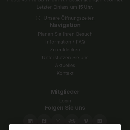
Letzter Einlass um
15 Uhr.
Unsere Öffnungszeiten
Navigation
Planen Sie Ihren Besuch
Information / FAQ
Zu entdecken
Unterstützen Sie uns
Aktuelles
Kontakt
Mitglieder
Login
Folgen Sie uns